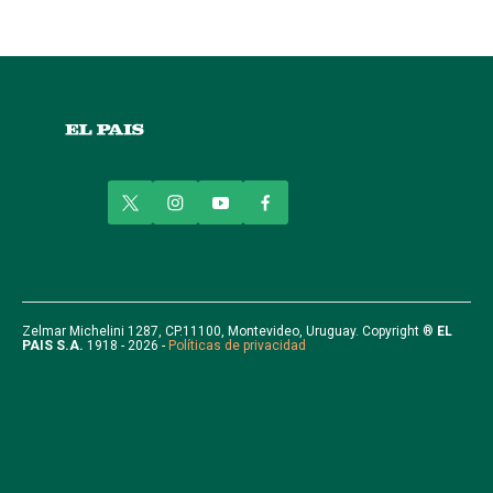
t
i
y
f
w
n
o
a
i
s
u
c
t
t
t
e
t
a
u
b
e
g
b
o
r
r
e
o
Zelmar Michelini 1287, CP.11100, Montevideo, Uruguay. Copyright ®
EL
PAIS S.A.
1918 - 2026 -
Políticas de privacidad
a
k
m