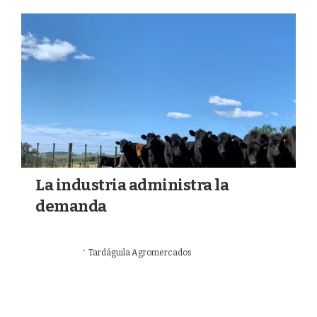
a
k
m
La industria administra la
demanda
·
21/06/2026
Tardáguila Agromercados
LA SEMANA GANADERA