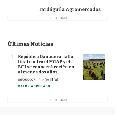
k
n
Tardáguila Agromercados
PUBLICIDAD
Últimas Noticias
República Ganadera: fallo
final contra el MGAP y el
BCU se conocerá recién en
al menos dos años
·
06/08/2026
Rurales El País
VALOR AGREGADO
PUBLICIDAD