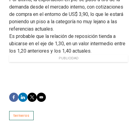
demanda desde el mercado interno, con cotizaciones
de compra en el entorno de US$ 3,90, lo que le estará
poniendo un piso a la categoría no muy lejano a las
referencias actuales.
Es probable que la relación de reposición tienda a
ubicarse en el eje de 1,30, en un valor intermedio entre
los 1,20 anteriores y los 1,40 actuales.
PUBLICIDAD
F
L
T
E
a
i
w
m
c
n
i
a
e
k
t
i
terneros
b
e
t
l
o
d
e
o
I
r