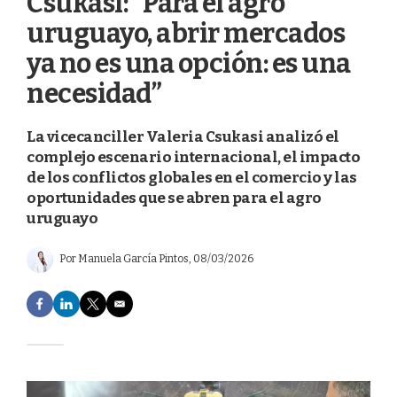
Csukasi: “Para el agro
uruguayo, abrir mercados
ya no es una opción: es una
necesidad”
La vicecanciller Valeria Csukasi analizó el
complejo escenario internacional, el impacto
de los conflictos globales en el comercio y las
oportunidades que se abren para el agro
uruguayo
Por
Manuela García Pintos
, 08/03/2026
F
L
T
E
a
i
w
m
c
n
i
a
e
k
t
i
b
e
t
l
o
d
e