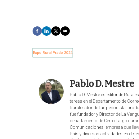
F
L
T
E
a
i
w
m
c
n
i
a
e
k
t
i
Expo Rural Prado 2024
b
e
t
l
o
d
e
o
I
r
k
n
Pablo D. Mestre
Pablo D. Mestre es editor de Rurale
tareas en el Departamento de Correc
Rurales donde fue periodista, pro
fue fundador y Director de La Vangu
departamento de Cerro Largo duran
Comunicaciones, empresa que lleva a
País y diversas actividades en el s