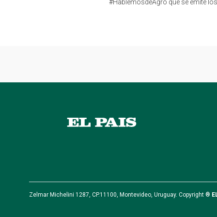
#HablemosdeAgro que se emite los
Zelmar Michelini 1287, CP.11100, Montevideo, Uruguay. Copyright ®
E