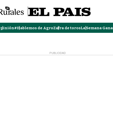
pinión
#Hablemos de Agro
Zafra de toros
La Semana Gana
PUBLICIDAD