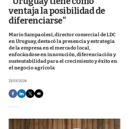
"Uruguay tiene como
ventaja la posibilidad de
diferenciarse"
Mario Sampaolesi, director comercial de LDC
en Uruguay, destacó la presencia y estrategia
de la empresa en el mercado local,
enfocándose en innovación, diferenciación y
sustentabilidad para el crecimiento y éxito en
el negocio agrícola
21/03/2024
F
L
T
E
a
i
w
m
c
n
i
a
e
k
t
i
b
e
t
l
o
d
e
o
I
r