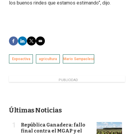
los buenos rindes que estamos estimando”, dijo.
F
L
T
E
a
i
w
m
c
n
i
a
e
k
t
i
Expoactiva
agricultura
Mario Sampaolesi
b
e
t
l
o
d
e
o
I
r
k
n
PUBLICIDAD
Últimas Noticias
República Ganadera: fallo
final contra el MGAP y el