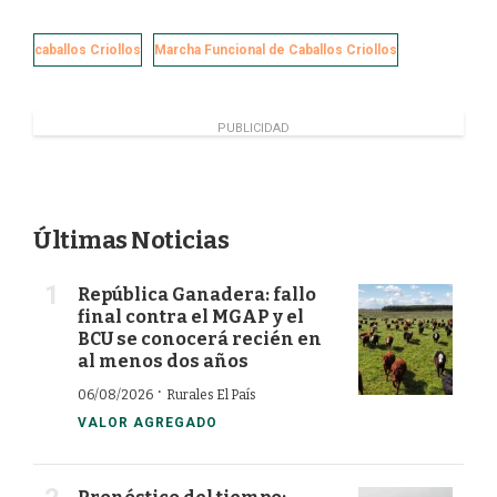
c
n
i
a
e
k
t
i
caballos Criollos
Marcha Funcional de Caballos Criollos
b
e
t
l
o
d
e
o
I
r
k
n
PUBLICIDAD
Últimas Noticias
República Ganadera: fallo
final contra el MGAP y el
BCU se conocerá recién en
al menos dos años
·
06/08/2026
Rurales El País
VALOR AGREGADO