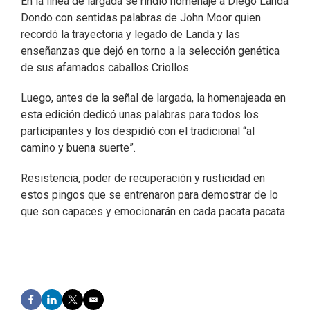
En la línea de largada se rindió homenaje a Diego Landa
Dondo con sentidas palabras de John Moor quien
recordó la trayectoria y legado de Landa y las
enseñanzas que dejó en torno a la selección genética
de sus afamados caballos Criollos.
Luego, antes de la señal de largada, la homenajeada en
esta edición dedicó unas palabras para todos los
participantes y los despidió con el tradicional “al
camino y buena suerte”.
Resistencia, poder de recuperación y rusticidad en
estos pingos que se entrenaron para demostrar de lo
que son capaces y emocionarán en cada pacata pacata
F
L
T
E
a
i
w
m