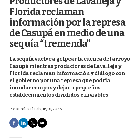
Productores de Lavalleja y
Florida reclaman
información por la represa
de Casupá en medio de una
sequía “tremenda”
La sequía vuelve a golpear la cuenca del arroyo
Casupá mientras productores de Lavalleja y
Florida reclaman información y diálogo con
el gobierno por una represa que podría
inundar campos y dejar a pequeños
establecimientos divididos e inviables
Por
Rurales El País
, 16/01/2026
F
L
T
E
a
i
w
m
c
n
i
a
e
k
t
i