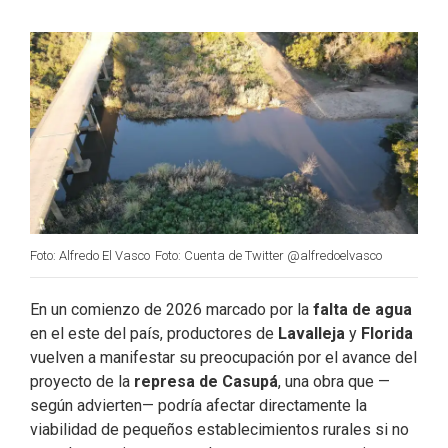
b
e
t
l
o
d
e
o
I
r
k
n
Foto: Alfredo El Vasco
Foto: Cuenta de Twitter @alfredoelvasco
En un comienzo de 2026 marcado por la
falta de agua
en el este del país, productores de
Lavalleja
y
Florida
vuelven a manifestar su preocupación por el avance del
proyecto de la
represa de Casupá
, una obra que —
según advierten— podría afectar directamente la
viabilidad de pequeños establecimientos rurales si no