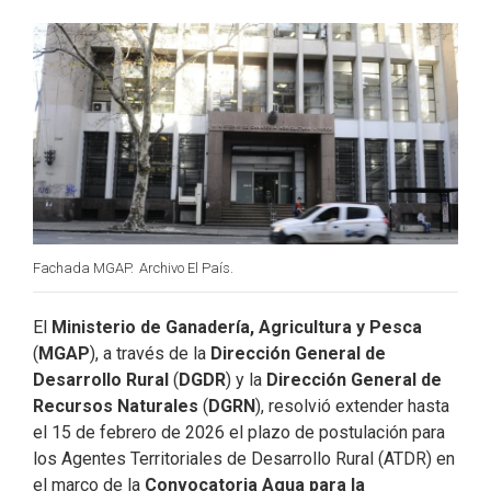
b
e
t
l
o
d
e
o
I
r
k
n
Fachada MGAP.
Archivo El País.
El
Ministerio de Ganadería, Agricultura y Pesca
(
MGAP
), a través de la
Dirección General de
Desarrollo Rural
(
DGDR
) y la
Dirección General de
Recursos Naturales
(
DGRN
), resolvió extender hasta
el 15 de febrero de 2026 el plazo de postulación para
los Agentes Territoriales de Desarrollo Rural (ATDR) en
el marco de la
Convocatoria Agua para la