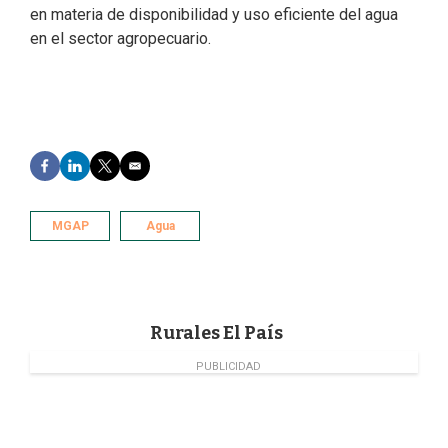
en materia de disponibilidad y uso eficiente del agua
en el sector agropecuario.
F
L
T
E
a
i
w
m
c
n
i
a
e
k
t
i
MGAP
Agua
b
e
t
l
o
d
e
o
I
r
k
n
Rurales El País
PUBLICIDAD