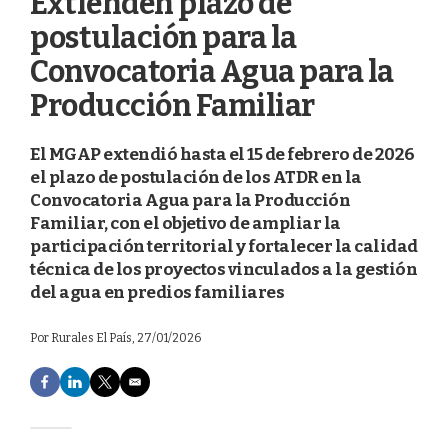
Extienden plazo de
postulación para la
Convocatoria Agua para la
Producción Familiar
El MGAP extendió hasta el 15 de febrero de 2026
el plazo de postulación de los ATDR en la
Convocatoria Agua para la Producción
Familiar, con el objetivo de ampliar la
participación territorial y fortalecer la calidad
técnica de los proyectos vinculados a la gestión
del agua en predios familiares
Por
Rurales El País
, 27/01/2026
F
L
T
E
a
i
w
m
c
n
i
a
e
k
t
i