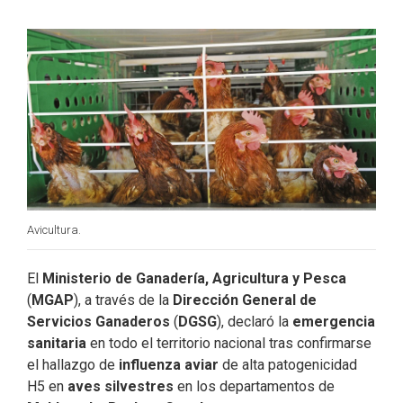
b
e
t
l
o
d
e
o
I
r
k
n
Avicultura.
El
Ministerio de Ganadería, Agricultura y Pesca
(
MGAP
), a través de la
Dirección General de
Servicios Ganaderos
(
DGSG
), declaró la
emergencia
sanitaria
en todo el territorio nacional tras confirmarse
el hallazgo de
influenza aviar
de alta patogenicidad
H5 en
aves silvestres
en los departamentos de