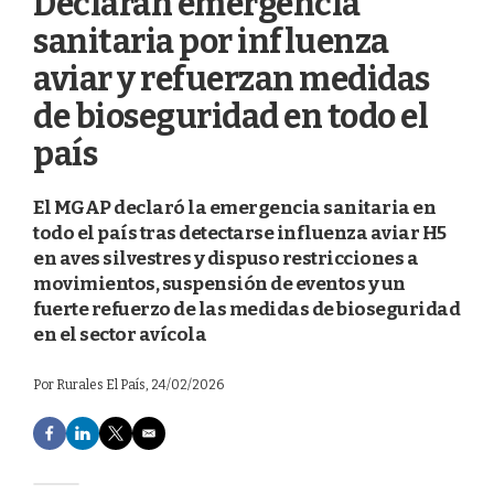
Declaran emergencia
sanitaria por influenza
aviar y refuerzan medidas
de bioseguridad en todo el
país
El MGAP declaró la emergencia sanitaria en
todo el país tras detectarse influenza aviar H5
en aves silvestres y dispuso restricciones a
movimientos, suspensión de eventos y un
fuerte refuerzo de las medidas de bioseguridad
en el sector avícola
Por
Rurales El País
, 24/02/2026
F
L
T
E
a
i
w
m
c
n
i
a
e
k
t
i