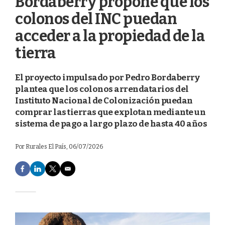
Bordaberry propone que los
colonos del INC puedan
acceder a la propiedad de la
tierra
El proyecto impulsado por Pedro Bordaberry
plantea que los colonos arrendatarios del
Instituto Nacional de Colonización puedan
comprar las tierras que explotan mediante un
sistema de pago a largo plazo de hasta 40 años
Por
Rurales El País
, 06/07/2026
F
L
T
E
a
i
w
m
c
n
i
a
e
k
t
i
b
e
t
l
o
d
e