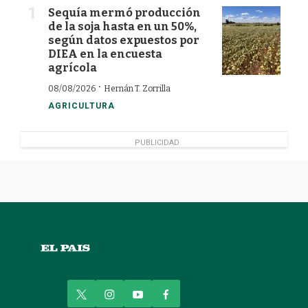
Sequía mermó producción
de la soja hasta en un 50%,
según datos expuestos por
DIEA en la encuesta
agrícola
·
08/08/2026
Hernán T. Zorrilla
AGRICULTURA
PUBLICIDAD
t
i
y
f
w
n
o
a