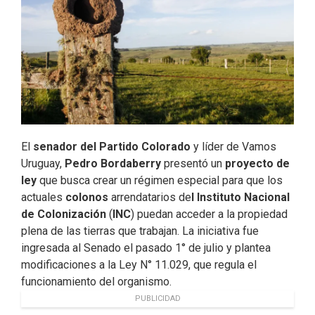
o
I
r
k
n
El
senador del Partido Colorado
y líder de Vamos
Uruguay,
Pedro Bordaberry
presentó un
proyecto de
ley
que busca crear un régimen especial para que los
actuales
colonos
arrendatarios de
l Instituto Nacional
de Colonización
(
INC
) puedan acceder a la propiedad
plena de las tierras que trabajan. La iniciativa fue
ingresada al Senado el pasado 1° de julio y plantea
modificaciones a la Ley N° 11.029, que regula el
funcionamiento del organismo.
PUBLICIDAD