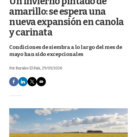
Un invierno pintado de
amarillo: se espera una
nueva expansión en canola
y carinata
Condiciones de siembra a lo largo del mes de
mayo han sido excepcionales
Por
Rurales El País
, 29/05/2026
F
L
T
E
a
i
w
m
c
n
i
a
e
k
t
i
b
e
t
l
o
d
e
o
I
r
k
n