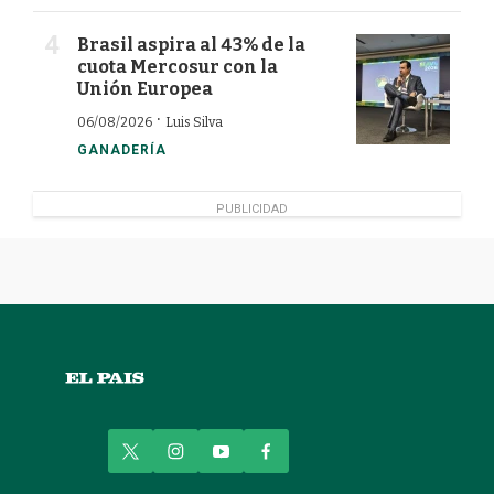
Brasil aspira al 43% de la
cuota Mercosur con la
Unión Europea
·
06/08/2026
Luis Silva
GANADERÍA
PUBLICIDAD
t
i
y
f
w
n
o
a
i
s
u
c