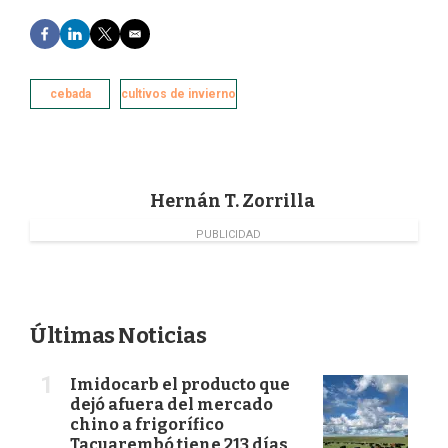
F
L
T
E
a
i
w
m
c
n
i
a
e
k
t
i
cebada
cultivos de invierno
b
e
t
l
o
d
e
o
I
r
k
n
Hernán T. Zorrilla
PUBLICIDAD
Últimas Noticias
Imidocarb el producto que
dejó afuera del mercado
chino a frigorífico
Tacuarembó tiene 213 días