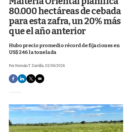
Maltería Oriental planifica
80.000 hectáreas de cebada
para esta zafra, un 20% más
que el año anterior
Hubo precio promedio récord de fijaciones en
US$ 246 la tonelada
Por
Hernán T. Zorrilla
, 02/06/2026
F
L
T
E
a
i
w
m
c
n
i
a
e
k
t
i
b
e
t
l
o
d
e
o
I
r
k
n