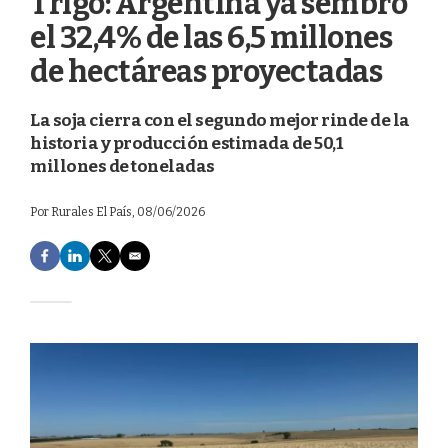
Trigo: Argentina ya sembró
el 32,4% de las 6,5 millones
de hectáreas proyectadas
La soja cierra con el segundo mejor rinde de la
historia y producción estimada de 50,1
millones de toneladas
Por
Rurales El País
, 08/06/2026
F
L
T
E
a
i
w
m
c
n
i
a
e
k
t
i
b
e
t
l
o
d
e
o
I
r
k
n