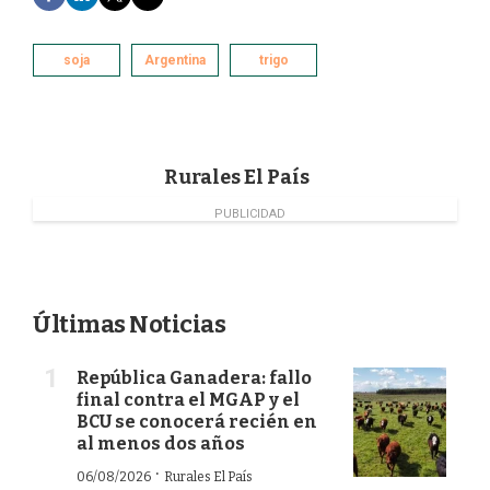
a
i
w
m
c
n
i
a
e
k
t
i
soja
Argentina
trigo
b
e
t
l
o
d
e
o
I
r
k
n
Rurales El País
PUBLICIDAD
Últimas Noticias
República Ganadera: fallo
final contra el MGAP y el
BCU se conocerá recién en
al menos dos años
·
06/08/2026
Rurales El País