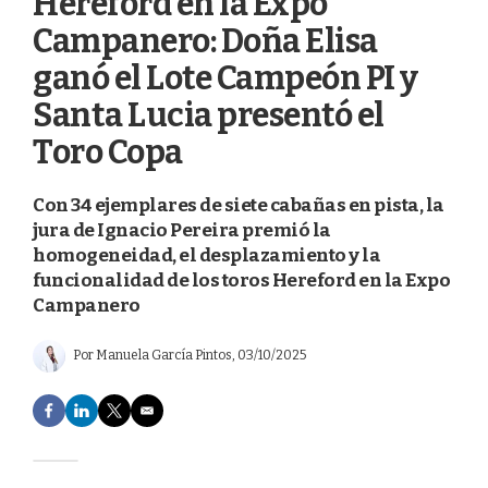
Hereford en la Expo
Campanero: Doña Elisa
ganó el Lote Campeón PI y
Santa Lucia presentó el
Toro Copa
Con 34 ejemplares de siete cabañas en pista, la
jura de Ignacio Pereira premió la
homogeneidad, el desplazamiento y la
funcionalidad de los toros Hereford en la Expo
Campanero
Por
Manuela García Pintos
, 03/10/2025
F
L
T
E
a
i
w
m
c
n
i
a
e
k
t
i