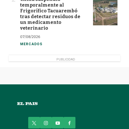
temporalmente al
Frigorífico Tacuarembó
tras detectar residuos de
un medicamento
veterinario
07/08/2026
MERCADOS
PUBLICIDAD
t
i
y
f
w
n
o
a