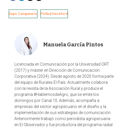
a
i
w
m
c
n
i
a
e
k
t
i
Expo Campanero
Polled Hereford
b
e
t
l
o
d
e
o
I
r
k
n
Manuela García Pintos
Licenciada en Comunicación por la Universidad ORT
(2017) y máster en Dirección de Comunicación
Corporativa (2024). Desde agosto de 2020 forma parte
del equipo de Rurales El País. Actualmente colabora
con la revista de la Asociación Rural y produce el
programa #HablemosdeAgro, que se emite los
domingos por Canal 10. Además, acompaña a
empresas del sector agropecuario en el diseño y la
implementación de sus estrategias de comunicación.
Anteriormente trabajó como periodista agropecuaria
en El Observador y fue productora del programa radial