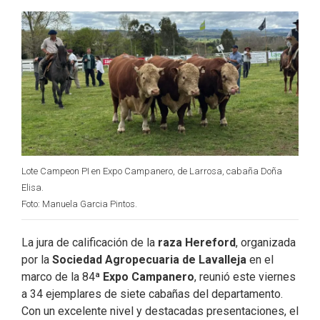
b
e
t
l
o
d
e
o
I
r
k
n
Lote Campeon PI en Expo Campanero, de Larrosa, cabaña Doña
Elisa.
Foto: Manuela Garcia Pintos.
La jura de calificación de la
raza Hereford
, organizada
por la
Sociedad Agropecuaria de Lavalleja
en el
marco de la 84ª
Expo Campanero
, reunió este viernes
a 34 ejemplares de siete cabañas del departamento.
Con un excelente nivel y destacadas presentaciones, el