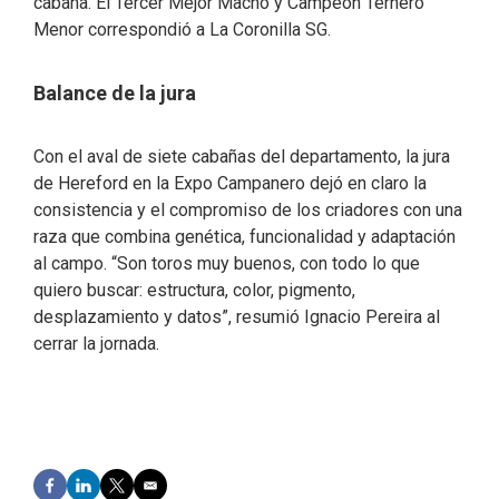
cabaña. El Tercer Mejor Macho y Campeón Ternero
Menor correspondió a La Coronilla SG.
Balance de la jura
Con el aval de siete cabañas del departamento, la jura
de Hereford en la Expo Campanero dejó en claro la
consistencia y el compromiso de los criadores con una
raza que combina genética, funcionalidad y adaptación
al campo. “Son toros muy buenos, con todo lo que
quiero buscar: estructura, color, pigmento,
desplazamiento y datos”, resumió Ignacio Pereira al
cerrar la jornada.
F
L
T
E