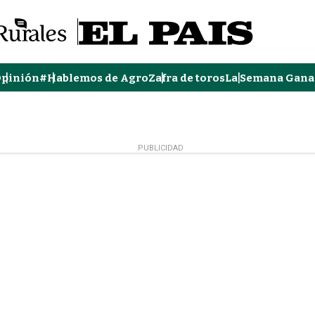
pinión
#Hablemos de Agro
Zafra de toros
La Semana Gana
PUBLICIDAD