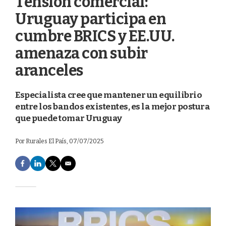
Tensión comercial:
Uruguay participa en
cumbre BRICS y EE.UU.
amenaza con subir
aranceles
Especialista cree que mantener un equilibrio
entre los bandos existentes, es la mejor postura
que puede tomar Uruguay
Por
Rurales El País
, 07/07/2025
F
L
T
E
a
i
w
m
c
n
i
a
e
k
t
i
b
e
t
l
o
d
e
o
I
r