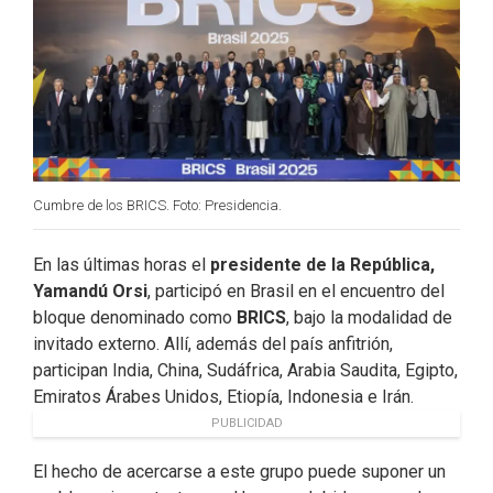
k
n
Cumbre de los BRICS. Foto: Presidencia.
En las últimas horas el
presidente de la República,
Yamandú Orsi
, participó en Brasil en el encuentro del
bloque denominado como
BRICS
, bajo la modalidad de
invitado externo. Allí, además del país anfitrión,
participan India, China, Sudáfrica, Arabia Saudita, Egipto,
Emiratos Árabes Unidos, Etiopía, Indonesia e Irán.
PUBLICIDAD
El hecho de acercarse a este grupo puede suponer un