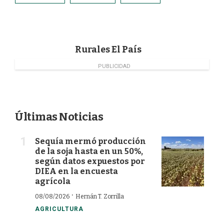
b
e
t
l
o
d
e
o
I
r
k
n
Rurales El País
PUBLICIDAD
Últimas Noticias
Sequía mermó producción
de la soja hasta en un 50%,
según datos expuestos por
DIEA en la encuesta
agrícola
·
08/08/2026
Hernán T. Zorrilla
AGRICULTURA