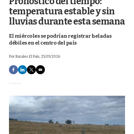
Pronóstico del tiempo:
temperatura estable y sin
lluvias durante esta semana
El miércoles se podrían registrar heladas
débiles en el centro del país
Por
Rurales El País
, 25/05/2026
F
L
T
E
a
i
w
m
c
n
i
a
e
k
t
i
b
e
t
l
o
d
e
o
I
r
k
n