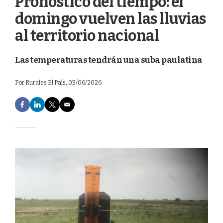
Pronóstico del tiempo: el
domingo vuelven las lluvias
al territorio nacional
Las temperaturas tendrán una suba paulatina
Por
Rurales El País
, 03/06/2026
F
L
T
E
a
i
w
m
c
n
i
a
e
k
t
i
b
e
t
l
o
d
e
o
I
r
k
n