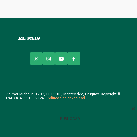
t
i
y
f
w
n
o
a
i
s
u
c
t
t
t
e
t
a
u
b
e
g
b
o
r
r
e
o
Zelmar Michelini 1287, CP.11100, Montevideo, Uruguay. Copyright ®
EL
PAIS S.A.
1918 - 2026 -
Políticas de privacidad
a
k
m
PUBLICIDAD