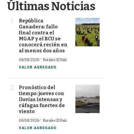
Últimas Noticias
República
Ganadera: fallo
final contra el
MGAP y el BCU se
conocerá recién en
al menos dos años
·
06/08/2026
Rurales El País
VALOR AGREGADO
Pronóstico del
tiempo: jueves con
lluvias intensas y
ráfagas fuertes de
viento
·
06/08/2026
Rurales El País
VALOR AGREGADO