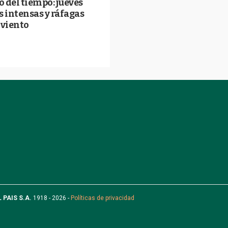
 del tiempo: jueves
s intensas y ráfagas
 viento
L PAIS S.A.
1918 - 2026 -
Políticas de privacidad