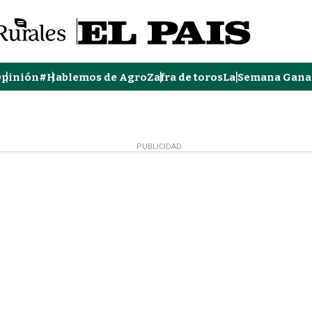
pinión
#Hablemos de Agro
Zafra de toros
La Semana Gana
PUBLICIDAD