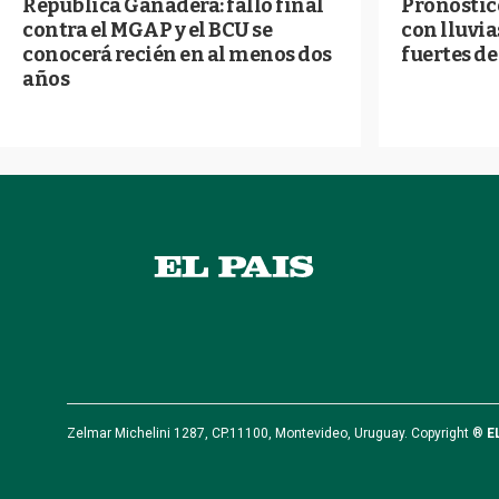
República Ganadera: fallo final
Pronóstico
contra el MGAP y el BCU se
con lluvia
conocerá recién en al menos dos
fuertes de
años
Zelmar Michelini 1287, CP.11100, Montevideo, Uruguay. Copyright ®
E