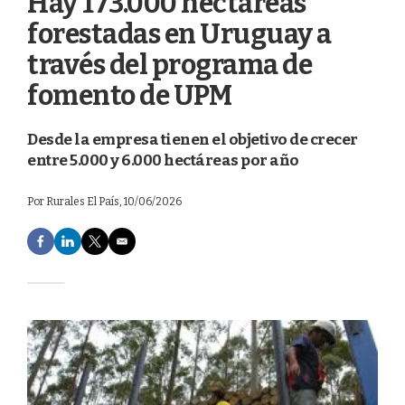
Hay 173.000 hectáreas
forestadas en Uruguay a
través del programa de
fomento de UPM
Desde la empresa tienen el objetivo de crecer
entre 5.000 y 6.000 hectáreas por año
Por
Rurales El País
, 10/06/2026
F
L
T
E
a
i
w
m
c
n
i
a
e
k
t
i
b
e
t
l
o
d
e
o
I
r
k
n