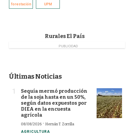
e
k
t
i
forestación
UPM
b
e
t
l
o
d
e
o
I
r
k
n
Rurales El País
PUBLICIDAD
Últimas Noticias
Sequía mermó producción
de la soja hasta en un 50%,
según datos expuestos por
DIEA en la encuesta
agrícola
·
08/08/2026
Hernán T. Zorrilla
AGRICULTURA