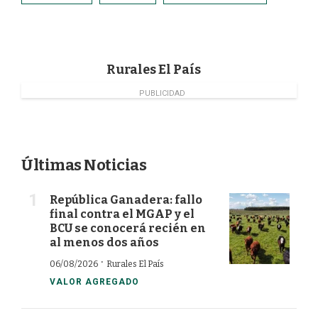
b
e
t
l
o
d
e
o
I
r
k
n
Rurales El País
PUBLICIDAD
Últimas Noticias
República Ganadera: fallo
final contra el MGAP y el
BCU se conocerá recién en
al menos dos años
·
06/08/2026
Rurales El País
VALOR AGREGADO