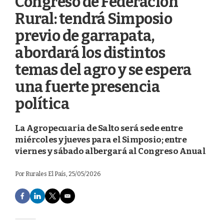
Congreso de Federación
Rural: tendrá Simposio
previo de garrapata,
abordará los distintos
temas del agro y se espera
una fuerte presencia
política
La Agropecuaria de Salto será sede entre
miércoles y jueves para el Simposio; entre
viernes y sábado albergará al Congreso Anual
Por
Rurales El País
, 25/05/2026
F
L
T
E
a
i
w
m
c
n
i
a
e
k
t
i