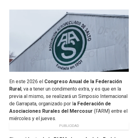
b
e
t
l
o
d
e
o
I
r
k
n
En este 2026 el
Congreso Anual de la Federación
Rural
, va a tener un condimento extra, y es que en la
previa al mismo, se realizará un Simposio Internacional
de Garrapata, organizado por l
a Federación de
Asociaciones Rurales del Mercosur
(FARM) entre el
miércoles y el jueves.
PUBLICIDAD