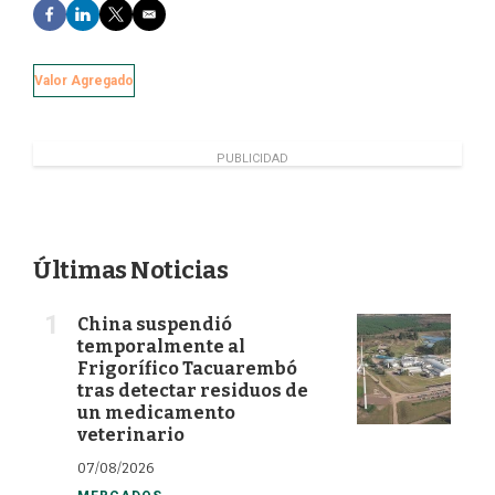
F
L
T
E
a
i
w
m
c
n
i
a
e
k
t
i
Valor Agregado
b
e
t
l
o
d
e
o
I
r
k
n
PUBLICIDAD
Últimas Noticias
China suspendió
temporalmente al
Frigorífico Tacuarembó
tras detectar residuos de
un medicamento
veterinario
07/08/2026