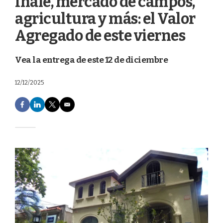
Inale, mercado de campos,
agricultura y más: el Valor
Agregado de este viernes
Vea la entrega de este 12 de diciembre
12/12/2025
F
L
T
E
a
i
w
m
c
n
i
a
e
k
t
i
b
e
t
l
o
d
e
o
I
r
k
n