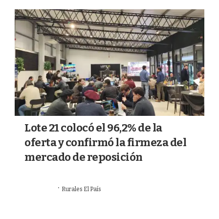
a
k
m
Lote 21 colocó el 96,2% de la
oferta y confirmó la firmeza del
mercado de reposición
·
16/07/2026
Rurales El País
MERCADOS