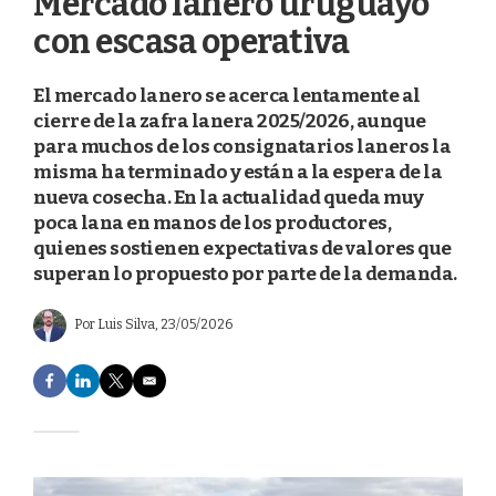
Mercado lanero uruguayo
con escasa operativa
El mercado lanero se acerca lentamente al
cierre de la zafra lanera 2025/2026, aunque
para muchos de los consignatarios laneros la
misma ha terminado y están a la espera de la
nueva cosecha. En la actualidad queda muy
poca lana en manos de los productores,
quienes sostienen expectativas de valores que
superan lo propuesto por parte de la demanda.
Por
Luis Silva
, 23/05/2026
F
L
T
E
a
i
w
m
c
n
i
a
e
k
t
i
b
e
t
l
o
d
e