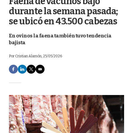
Faena de vacunos bajó
durante la semana pasada;
se ubicó en 43.500 cabezas
En ovinos la faena también tuvo tendencia
bajista
Por
Cristian Alamón
, 25/05/2026
F
L
T
E
a
i
w
m
c
n
i
a
e
k
t
i
b
e
t
l
o
d
e
o
I
r
k
n