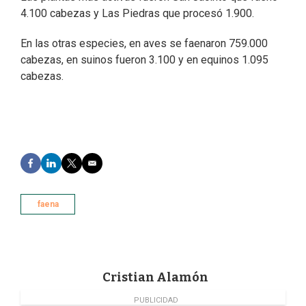
4.100 cabezas y Las Piedras que procesó 1.900.
En las otras especies, en aves se faenaron 759.000
cabezas, en suinos fueron 3.100 y en equinos 1.095
cabezas.
F
L
T
E
a
i
w
m
c
n
i
a
e
k
t
i
faena
b
e
t
l
o
d
e
o
I
r
k
n
Cristian Alamón
PUBLICIDAD