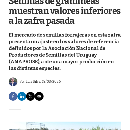
Semillas de gramíneas
muestran valores inferiores
a la zafra pasada
El mercado de semillas forrajeras en esta zafra
presenta un ajuste en los valores de referencia
definidos por la Asociación Nacional de
Productores de Semillas del Uruguay
(ANAPROSE), ante una mayor producción en
las distintas especies.
Por
Luis Silva
, 18/03/2026
F
L
T
E
a
i
w
m
c
n
i
a
e
k
t
i
b
e
t
l
o
d
e
o
I
r