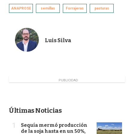
c
n
i
a
e
k
t
i
ANAPROSE
semillas
Forrajeras
pasturas
b
e
t
l
o
d
e
o
I
r
k
n
Luis Silva
PUBLICIDAD
Últimas Noticias
Sequía mermó producción
de la soja hasta en un 50%,