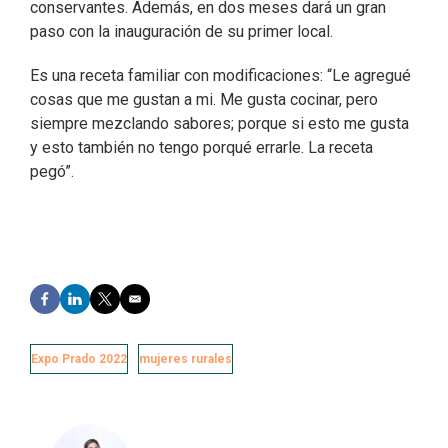
conservantes. Además, en dos meses dará un gran
paso con la inauguración de su primer local.
Es una receta familiar con modificaciones: “Le agregué
cosas que me gustan a mi. Me gusta cocinar, pero
siempre mezclando sabores; porque si esto me gusta
y esto también no tengo porqué errarle. La receta
pegó”.
F
L
T
E
a
i
w
m
c
n
i
a
e
k
t
i
Expo Prado 2022
mujeres rurales
b
e
t
l
o
d
e
o
I
r
k
n