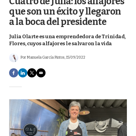
Cuatro de Julia: los alfajores
que son un éxito y llegaron
a la boca del presidente
Julia Olarte es una emprendedora de Trinidad,
Flores, cuyos alfajores le salvaron la vida
Por
Manuela García Pintos
, 15/09/2022
F
L
T
E
a
i
w
m
c
n
i
a
e
k
t
i
b
e
t
l
o
d
e
o
I
r
k
n