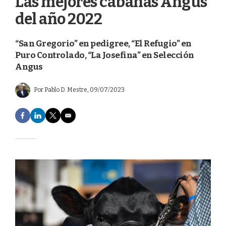
Las mejores cabañas Angus
del año 2022
“San Gregorio” en pedigree, “El Refugio” en
Puro Controlado, “La Josefina” en Selección
Angus
Por
Pablo D. Mestre
, 09/07/2023
F
L
T
E
a
i
w
m
c
n
i
a
e
k
t
i
b
e
t
l
o
d
e
o
I
r
k
n