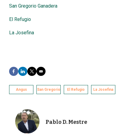
San Gregorio Ganadera
El Refugio
La Josefina
F
L
T
E
a
i
w
m
c
n
i
a
e
k
t
i
Angus
San Gregorio
El Refugio
La Josefina
b
e
t
l
o
d
e
o
I
r
k
n
Pablo D. Mestre