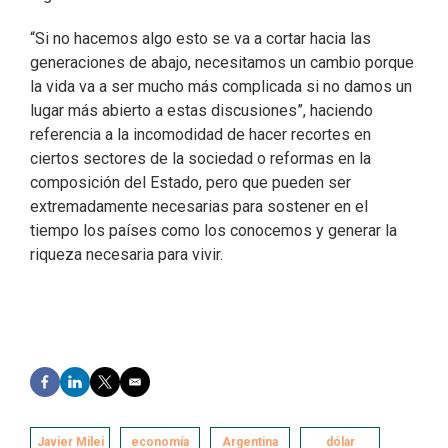
“Si no hacemos algo esto se va a cortar hacia las
generaciones de abajo, necesitamos un cambio porque
la vida va a ser mucho más complicada si no damos un
lugar más abierto a estas discusiones”, haciendo
referencia a la incomodidad de hacer recortes en
ciertos sectores de la sociedad o reformas en la
composición del Estado, pero que pueden ser
extremadamente necesarias para sostener en el
tiempo los países como los conocemos y generar la
riqueza necesaria para vivir.
F
L
T
E
a
i
w
m
c
n
i
a
e
k
t
i
Javier Milei
economía
Argentina
dólar