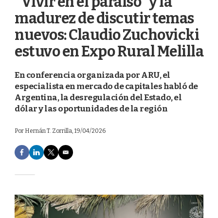
"Vivir en el paraíso” y la
madurez de discutir temas
nuevos: Claudio Zuchovicki
estuvo en Expo Rural Melilla
En conferencia organizada por ARU, el
especialista en mercado de capitales habló de
Argentina, la desregulación del Estado, el
dólar y las oportunidades de la región
Por
Hernán T. Zorrilla
, 19/04/2026
F
L
T
E
a
i
w
m
c
n
i
a
e
k
t
i
b
e
t
l
o
d
e
o
I
r
k
n