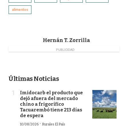
b
e
t
l
o
d
e
alimentos
o
I
r
k
n
Hernán T. Zorrilla
PUBLICIDAD
Últimas Noticias
Imidocarb el producto que
dejó afuera del mercado
chino a frigorífico
Tacuarembó tiene 213 días
de espera
·
10/08/2026
Rurales El País