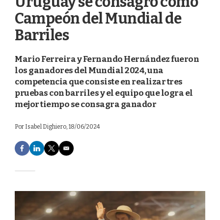
Uruguay se consagró como
Campeón del Mundial de
Barriles
Mario Ferreira y Fernando Hernández fueron
los ganadores del Mundial 2024, una
competencia que consiste en realizar tres
pruebas con barriles y el equipo que logra el
mejor tiempo se consagra ganador
Por
Isabel Dighiero
, 18/06/2024
F
L
T
E
a
i
w
m
c
n
i
a
e
k
t
i
b
e
t
l
o
d
e
o
I
r
k
n