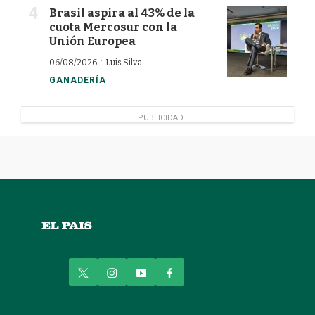
Brasil aspira al 43% de la
cuota Mercosur con la
Unión Europea
·
06/08/2026
Luis Silva
GANADERÍA
PUBLICIDAD
t
i
y
f
w
n
o
a
i
s
u
c
t
t
t
e