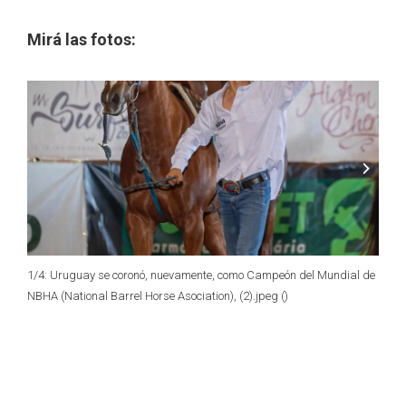
Mirá las fotos:
1
/
4:
Uruguay se coronó, nuevamente, como Campeón del Mundial de
2
/
4:
NBHA (National Barrel Horse Asociation), (2).jpeg
()
NBHA 