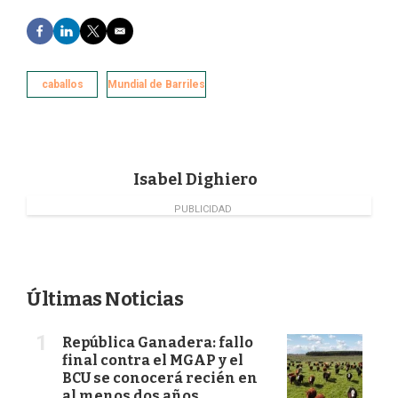
F
L
T
E
a
i
w
m
c
n
i
a
e
k
t
i
caballos
Mundial de Barriles
b
e
t
l
o
d
e
o
I
r
k
n
Isabel Dighiero
PUBLICIDAD
Últimas Noticias
República Ganadera: fallo
final contra el MGAP y el
BCU se conocerá recién en
al menos dos años