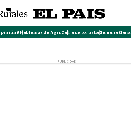
pinión
#Hablemos de Agro
Zafra de toros
La Semana Gana
PUBLICIDAD