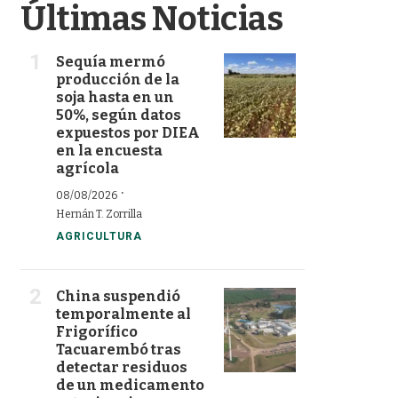
Últimas Noticias
Sequía mermó
producción de la
soja hasta en un
50%, según datos
expuestos por DIEA
en la encuesta
agrícola
·
08/08/2026
Hernán T. Zorrilla
AGRICULTURA
China suspendió
temporalmente al
Frigorífico
Tacuarembó tras
detectar residuos
de un medicamento