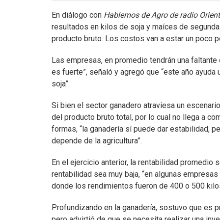
En diálogo con
Hablemos de Agro de radio Orient
resultados en kilos de soja y maíces de segunda 
producto bruto. Los costos van a estar un poco p
Las empresas, en promedio tendrán una faltante d
es fuerte”, señaló y agregó que “este año ayuda u
soja”.
Si bien el sector ganadero atraviesa un escenar
del producto bruto total, por lo cual no llega a c
formas, “la ganadería sí puede dar estabilidad,
depende de la agricultura”.
En el ejercicio anterior, la rentabilidad promedio
rentabilidad sea muy baja, “en algunas empresas
donde los rendimientos fueron de 400 o 500 kilos
Profundizando en la ganadería, sostuvo que es pre
pero advirtió de que se necesita realizar una inv