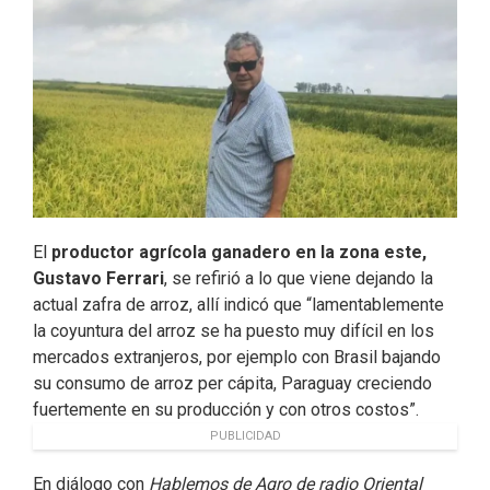
o
d
e
o
I
r
k
n
El
productor agrícola ganadero en la zona este,
Gustavo Ferrari
, se refirió a lo que viene dejando la
actual zafra de arroz, allí indicó que “lamentablemente
la coyuntura del arroz se ha puesto muy difícil en los
mercados extranjeros, por ejemplo con Brasil bajando
su consumo de arroz per cápita, Paraguay creciendo
fuertemente en su producción y con otros costos”.
PUBLICIDAD
En diálogo con
Hablemos de Agro de radio Oriental