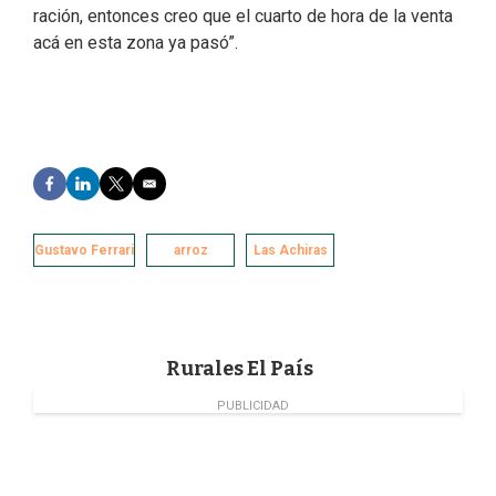
ración, entonces creo que el cuarto de hora de la venta
acá en esta zona ya pasó”.
F
L
T
E
a
i
w
m
c
n
i
a
e
k
t
i
Gustavo Ferrari
arroz
Las Achiras
b
e
t
l
o
d
e
o
I
r
k
n
Rurales El País
PUBLICIDAD