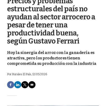
Precios y problemas
estructurales del país no
ayudan al sector arrocero a
pesar de tener una
productividad buena,
según Gustavo Ferrari
Hoy la sinergia del arroz con la ganadería es
atractiva, pero los productores tienen
comprometida su producción con la industria
Por
Rurales El País
, 12/05/2026
F
L
T
E
a
i
w
m
c
n
i
a
e
k
t
i
b
e
t
l