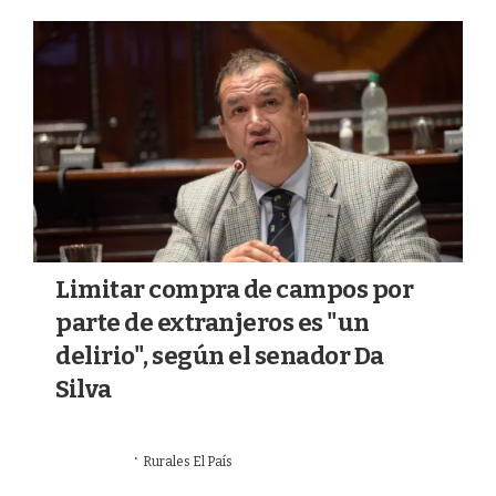
a
k
m
Limitar compra de campos por
parte de extranjeros es "un
delirio", según el senador Da
Silva
·
22/07/2026
Rurales El País
VALOR AGREGADO