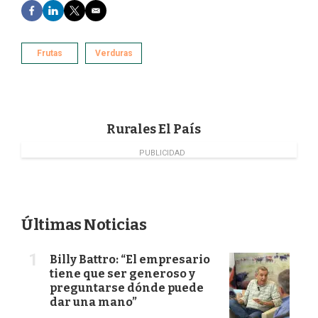
F
L
T
E
a
i
w
m
c
n
i
a
e
k
t
i
Frutas
Verduras
b
e
t
l
o
d
e
o
I
r
k
n
Rurales El País
PUBLICIDAD
Últimas Noticias
Billy Battro: “El empresario
tiene que ser generoso y
preguntarse dónde puede
dar una mano”