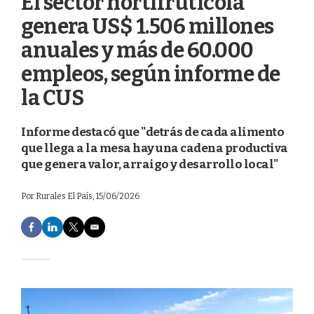
El sector hortifrutícola
genera US$ 1.506 millones
anuales y más de 60.000
empleos, según informe de
la CUS
Informe destacó que "detrás de cada alimento
que llega a la mesa hay una cadena productiva
que genera valor, arraigo y desarrollo local"
Por
Rurales El País
, 15/06/2026
F
L
T
E
a
i
w
m
c
n
i
a
e
k
t
i
b
e
t
l
o
d
e
o
I
r