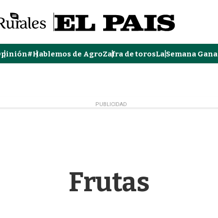
pinión
#Hablemos de Agro
Zafra de toros
La Semana Gana
PUBLICIDAD
Frutas