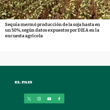
Sequía mermó producción de la soja hasta en
un 50%, según datos expuestos por DIEA en la
encuesta agrícola
t
i
y
f
w
n
o
a
i
s
u
c