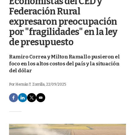
Economistas del CED y
Federación Rural
expresaron preocupación
por "fragilidades" en la ley
de presupuesto
Ramiro Correa y Milton Ramallo pusieron el
foco en los altos costos del país y la situación
del dólar
Por
Hernán T. Zorrilla
, 22/09/2025
F
L
T
E
a
i
w
m
c
n
i
a
e
k
t
i
b
e
t
l
o
d
e
o
I
r