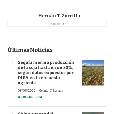
o
I
r
k
n
Hernán T. Zorrilla
PUBLICIDAD
Últimas Noticias
Sequía mermó producción
de la soja hasta en un 50%,
según datos expuestos por
DIEA en la encuesta
agrícola
·
08/08/2026
Hernán T. Zorrilla
AGRICULTURA