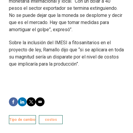
monetaria internacional y local. “Con un dólar a 40
pesos el sector exportador se termina extinguiendo.
No se puede dejar que la moneda se desplome y decir
que es el mercado. Hay que tomar medidas para
amortiguar el golpe”, expresó”.
Sobre la inclusión del IMESI a fitosanitarios en el
proyecto de ley, Ramallo dijo que “si se aplicara en toda
su magnitud sería un disparate por el nivel de costos
que implicaría para la producción”.
F
L
T
E
a
i
w
m
c
n
i
a
e
k
t
i
Tipo de cambio
costos
b
e
t
l
o
d
e