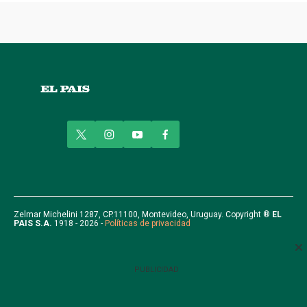
t
i
y
f
w
n
o
a
i
s
u
c
t
t
t
e
t
a
u
b
e
g
b
o
r
r
e
o
Zelmar Michelini 1287, CP.11100, Montevideo, Uruguay. Copyright ®
EL
PAIS S.A.
1918 - 2026 -
Políticas de privacidad
a
k
m
PUBLICIDAD