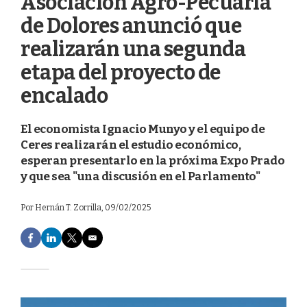
Asociación Agro-Pecuaria
de Dolores anunció que
realizarán una segunda
etapa del proyecto de
encalado
El economista Ignacio Munyo y el equipo de
Ceres realizarán el estudio económico,
esperan presentarlo en la próxima Expo Prado
y que sea "una discusión en el Parlamento"
Por
Hernán T. Zorrilla
, 09/02/2025
F
L
T
E
a
i
w
m
c
n
i
a
e
k
t
i
b
e
t
l
o
d
e