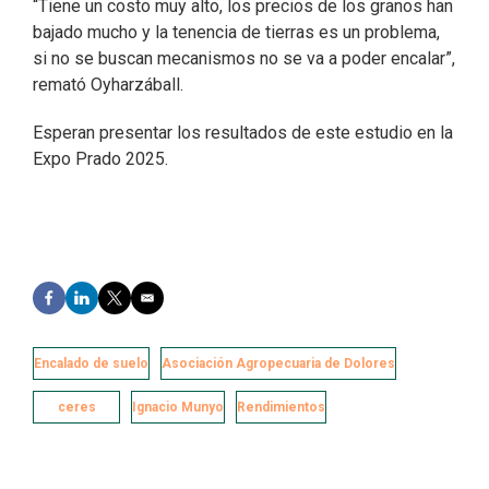
“Tiene un costo muy alto, los precios de los granos han
bajado mucho y la tenencia de tierras es un problema,
si no se buscan mecanismos no se va a poder encalar”,
remató Oyharzáball.
Esperan presentar los resultados de este estudio en la
Expo Prado 2025.
F
L
T
E
a
i
w
m
c
n
i
a
e
k
t
i
Encalado de suelo
Asociación Agropecuaria de Dolores
b
e
t
l
o
d
e
ceres
Ignacio Munyo
Rendimientos
o
I
r
k
n