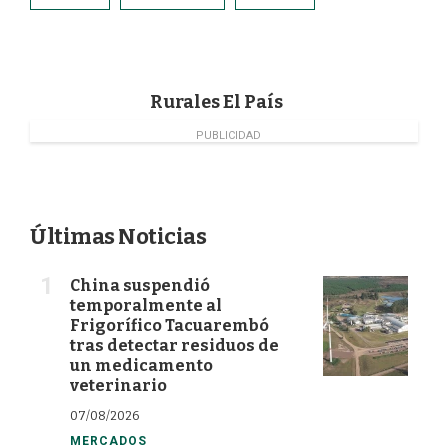
b
e
t
l
o
d
e
o
I
r
k
n
Rurales El País
PUBLICIDAD
Últimas Noticias
China suspendió
temporalmente al
Frigorífico Tacuarembó
tras detectar residuos de
un medicamento
veterinario
07/08/2026
MERCADOS