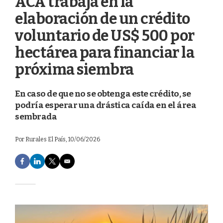
ACA trabaja en la
elaboración de un crédito
voluntario de US$ 500 por
hectárea para financiar la
próxima siembra
En caso de que no se obtenga este crédito, se
podría esperar una drástica caída en el área
sembrada
Por
Rurales El País
, 10/06/2026
F
L
T
E
a
i
w
m
c
n
i
a
e
k
t
i
b
e
t
l
o
d
e
o
I
r