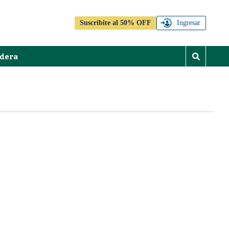
Suscribite al 50% OFF
Ingresar
dera
M
o
s
t
r
a
r
b
ú
s
q
u
e
d
a