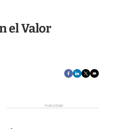
n el Valor
F
L
T
E
a
i
w
m
c
n
i
a
e
k
t
i
b
e
t
l
o
d
e
o
I
r
PUBLICIDAD
k
n