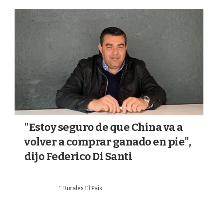
a
k
m
"Estoy seguro de que China va a
volver a comprar ganado en pie",
dijo Federico Di Santi
·
22/07/2026
Rurales El País
VALOR AGREGADO