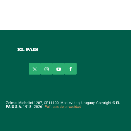
t
i
y
f
w
n
o
a
i
s
u
c
t
t
t
e
t
a
u
b
e
g
b
o
r
r
e
o
Zelmar Michelini 1287, CP.11100, Montevideo, Uruguay. Copyright ®
EL
PAIS S.A.
1918 - 2026 -
Políticas de privacidad
a
k
m