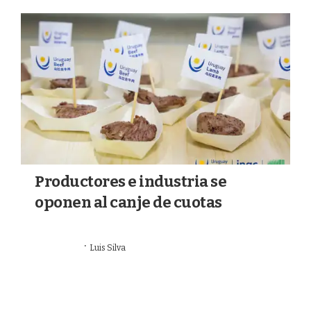
a
k
m
Productores e industria se
oponen al canje de cuotas
·
26/07/2026
Luis Silva
GANADERÍA