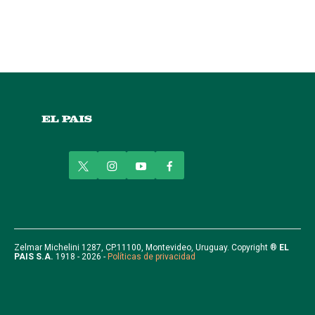
t
i
y
f
w
n
o
a
i
s
u
c
t
t
t
e
t
a
u
b
e
g
b
o
r
r
e
o
Zelmar Michelini 1287, CP.11100, Montevideo, Uruguay. Copyright ®
EL
PAIS S.A.
1918 - 2026 -
Políticas de privacidad
a
k
m