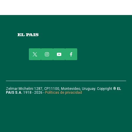
t
i
y
f
w
n
o
a
i
s
u
c
t
t
t
e
t
a
u
b
e
g
b
o
r
r
e
o
Zelmar Michelini 1287, CP.11100, Montevideo, Uruguay. Copyright ®
EL
PAIS S.A.
1918 - 2026 -
Políticas de privacidad
a
k
m