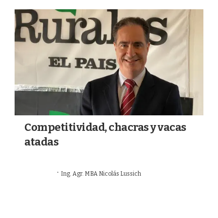
a
k
m
Competitividad, chacras y vacas
atadas
·
21/06/2026
Ing. Agr. MBA Nicolás Lussich
OPINIÓN