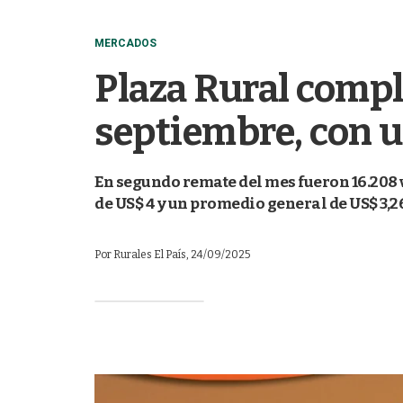
MERCADOS
Plaza Rural compl
septiembre, con u
En segundo remate del mes fueron 16.208 v
de US$ 4 y un promedio general de US$ 3,2
Por
Rurales El País
, 24/09/2025