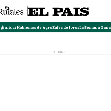
pinión
#Hablemos de Agro
Zafra de toros
La Semana Gana
PUBLICIDAD