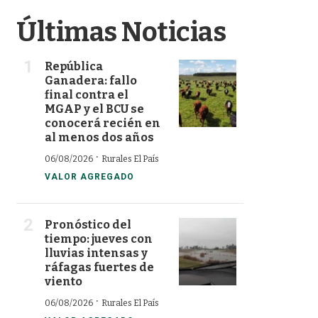
Últimas Noticias
República
Ganadera: fallo
final contra el
MGAP y el BCU se
conocerá recién en
al menos dos años
·
06/08/2026
Rurales El País
VALOR AGREGADO
Pronóstico del
tiempo: jueves con
lluvias intensas y
ráfagas fuertes de
viento
·
06/08/2026
Rurales El País