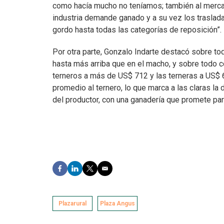
como hacía mucho no teníamos; también al mercad
industria demande ganado y a su vez los traslada
gordo hasta todas las categorías de reposición”.
Por otra parte, Gonzalo Indarte destacó sobre to
hasta más arriba que en el macho, y sobre todo co
terneros a más de US$ 712 y las terneras a US$ 6
promedio al ternero, lo que marca a las claras la
del productor, con una ganadería que promete para
F
L
T
E
a
i
w
m
c
n
i
a
e
k
t
i
Plazarural
b
e
t
Plaza Angus
l
o
d
e