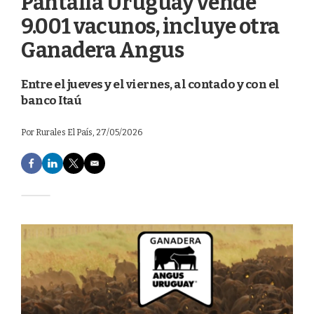
Pantalla Uruguay vende
9.001 vacunos, incluye otra
Ganadera Angus
Entre el jueves y el viernes, al contado y con el
banco Itaú
Por
Rurales El País
, 27/05/2026
F
L
T
E
a
i
w
m
c
n
i
a
e
k
t
i
b
e
t
l
o
d
e
o
I
r
k
n