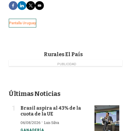
F
L
T
E
a
i
w
m
c
n
i
a
e
k
t
i
Pantalla Uruguay
b
e
t
l
o
d
e
o
I
r
k
n
Rurales El País
PUBLICIDAD
Últimas Noticias
Brasil aspira al 43% de la
cuota de la UE
·
06/08/2026
Luis Silva
GANADERÍA