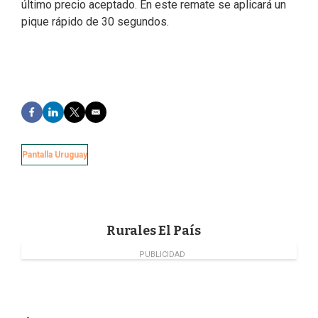
último precio aceptado. En este remate se aplicará un
pique rápido de 30 segundos.
F
L
T
E
a
i
w
m
c
n
i
a
e
k
t
i
Pantalla Uruguay
b
e
t
l
o
d
e
o
I
r
k
n
Rurales El País
PUBLICIDAD