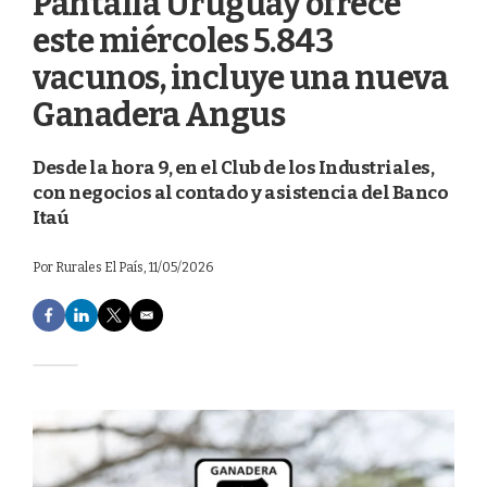
Pantalla Uruguay ofrece
este miércoles 5.843
vacunos, incluye una nueva
Ganadera Angus
Desde la hora 9, en el Club de los Industriales,
con negocios al contado y asistencia del Banco
Itaú
Por
Rurales El País
, 11/05/2026
F
L
T
E
a
i
w
m
c
n
i
a
e
k
t
i
b
e
t
l
o
d
e
o
I
r
k
n