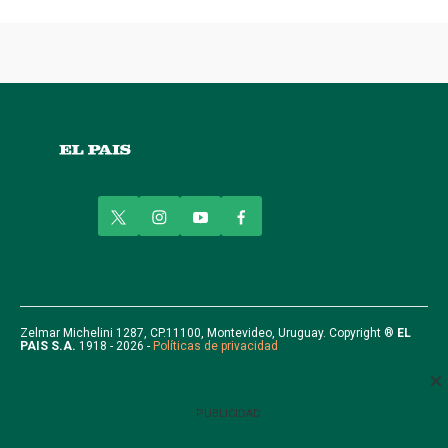
t
i
y
f
w
n
o
a
i
s
u
c
t
t
t
e
t
a
u
b
e
g
b
o
r
r
e
o
Zelmar Michelini 1287, CP.11100, Montevideo, Uruguay. Copyright ®
EL
PAIS S.A.
1918 - 2026 -
Políticas de privacidad
a
k
m
PUBLICIDAD