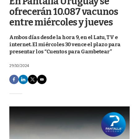
En Pantalla Uruguay se
ofrecerán 10.087 vacunos
entre miércoles y jueves
Ambos días desde la hora 9, en el Latu, TV e
internet. El miércoles 30 vence el plazo para
presentar los “Cuentos para Gambetear”
29/10/2024
F
L
T
E
a
i
w
m
c
n
i
a
e
k
t
i
b
e
t
l
o
d
e
o
I
r
k
n