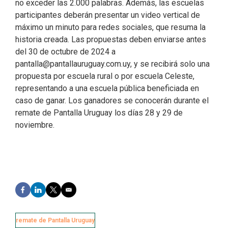
no exceder las 2.000 palabras. Además, las escuelas
participantes deberán presentar un video vertical de
máximo un minuto para redes sociales, que resuma la
historia creada. Las propuestas deben enviarse antes
del 30 de octubre de 2024 a
pantalla@pantallauruguay.com.uy
, y se recibirá solo una
propuesta por escuela rural o por escuela Celeste,
representando a una escuela pública beneficiada en
caso de ganar. Los ganadores se conocerán durante el
remate de Pantalla Uruguay los días 28 y 29 de
noviembre.
F
L
T
E
a
i
w
m
c
n
i
a
e
k
t
i
remate de Pantalla Uruguay
b
e
t
l