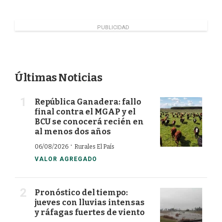
o
d
e
o
I
r
k
n
PUBLICIDAD
Últimas Noticias
República Ganadera: fallo
final contra el MGAP y el
BCU se conocerá recién en
al menos dos años
·
06/08/2026
Rurales El País
VALOR AGREGADO
Pronóstico del tiempo:
jueves con lluvias intensas
y ráfagas fuertes de viento