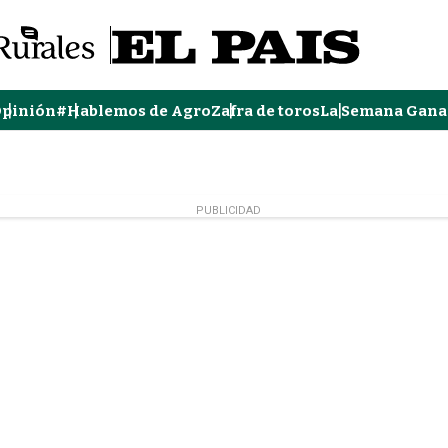
pinión
#Hablemos de Agro
Zafra de toros
La Semana Gana
PUBLICIDAD