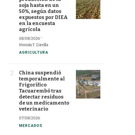
soja hasta en un
50%, según datos
expuestos por DIEA
en la encuesta
agrícola
·
08/08/2026
Hernán T. Zorrilla
AGRICULTURA
China suspendió
temporalmente al
Frigorífico
Tacuarembó tras
detectar residuos
de un medicamento
veterinario
07/08/2026
MERCADOS