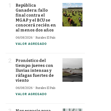
República
Ganadera: fallo
final contra el
MGAP y el BCU se
conocerá recién en
al menos dos años
·
06/08/2026
Rurales El País
VALOR AGREGADO
Pronóstico del
tiempo: jueves con
lluvias intensas y
ráfagas fuertes de
viento
·
06/08/2026
Rurales El País
VALOR AGREGADO
Hay espacio para