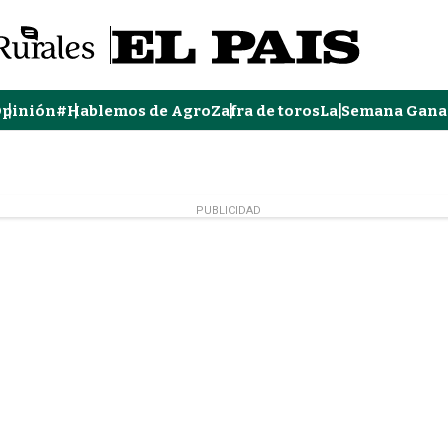
pinión
#Hablemos de Agro
Zafra de toros
La Semana Gana
PUBLICIDAD