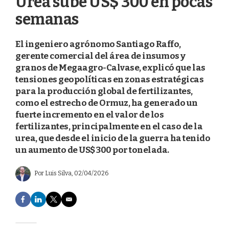
Urea sube US$ 300 en pocas
semanas
El ingeniero agrónomo Santiago Raffo,
gerente comercial del área de insumos y
granos de Megaagro-Calvase, explicó que las
tensiones geopolíticas en zonas estratégicas
para la producción global de fertilizantes,
como el estrecho de Ormuz, ha generado un
fuerte incremento en el valor de los
fertilizantes, principalmente en el caso de la
urea, que desde el inicio de la guerra ha tenido
un aumento de US$ 300 por tonelada.
Por
Luis Silva
, 02/04/2026
F
L
T
E
a
i
w
m
c
n
i
a
e
k
t
i