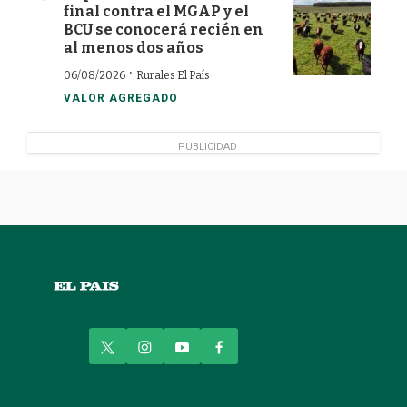
final contra el MGAP y el
BCU se conocerá recién en
al menos dos años
·
06/08/2026
Rurales El País
VALOR AGREGADO
PUBLICIDAD
t
i
y
f
w
n
o
a
i
s
u
c
t
t
t
e