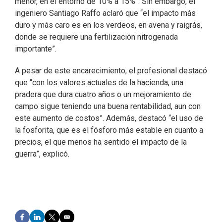
menor, en el entorno de 10% a 15%”. Sin embargo, el
ingeniero Santiago Raffo aclaró que “el impacto más
duro y más caro es en los verdeos, en avena y raigrás,
donde se requiere una fertilización nitrogenada
importante”.
A pesar de este encarecimiento, el profesional destacó
que “con los valores actuales de la hacienda, una
pradera que dura cuatro años o un mejoramiento de
campo sigue teniendo una buena rentabilidad, aun con
este aumento de costos”. Además, destacó “el uso de
la fosforita, que es el fósforo más estable en cuanto a
precios, el que menos ha sentido el impacto de la
guerra”, explicó.
F
L
T
E