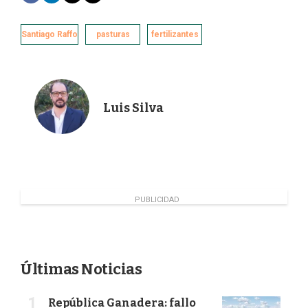
a
i
w
m
c
n
i
a
e
k
t
i
Santiago Raffo
pasturas
fertilizantes
b
e
t
l
o
d
e
o
I
r
k
n
Luis Silva
PUBLICIDAD
Últimas Noticias
República Ganadera: fallo