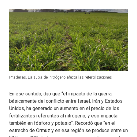
b
e
t
l
o
d
e
o
I
r
k
n
Praderas. La suba del nitrógeno afecta las refertilizaciones
En ese sentido, dijo que “el impacto de la guerra,
básicamente del conflicto entre Israel, Irán y Estados
Unidos, ha generado un aumento en el precio de los
fertilizantes referentes al nitrógeno, y eso impacta
también en fósforo y potasio”. Recordó que “en el
estrecho de Ormuz y en esa región se produce entre un