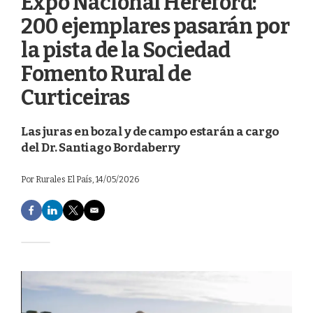
Expo Nacional Hereford:
200 ejemplares pasarán por
la pista de la Sociedad
Fomento Rural de
Curticeiras
Las juras en bozal y de campo estarán a cargo
del Dr. Santiago Bordaberry
Por
Rurales El País
, 14/05/2026
F
L
T
E
a
i
w
m
c
n
i
a
e
k
t
i
b
e
t
l
o
d
e
o
I
r
k
n