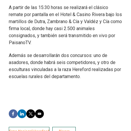
A partir de las 15:30 horas se realizará el clásico
remate por pantalla en el Hotel & Casino Rivera bajo los
martillos de Dutra, Zambrano & Cía y Valdéz y Cía como
firma local, donde hay casi 2.500 animales
consignados, y también será transmitido en vivo por
PaisanoTV.
Además se desarrollarán dos concursos: uno de
asadores, donde habrá seis competidores, y otro de
esculturas vinculadas a la raza Hereford realizadas por
escuelas rurales del departamento.
F
L
T
E
a
i
w
m
c
n
i
a
e
k
t
i