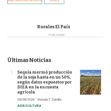
Expo Nacional Hereford
Rivera
b
e
t
l
o
d
e
o
I
r
k
n
Rurales El País
PUBLICIDAD
Últimas Noticias
Sequía mermó producción
de la soja hasta en un 50%,
según datos expuestos por
DIEA en la encuesta
agrícola
·
08/08/2026
Hernán T. Zorrilla
AGRICULTURA